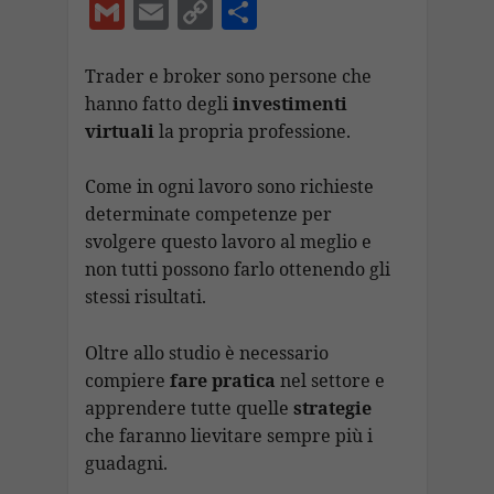
ac
h
w
el
n
n
G
E
C
C
e
at
itt
e
k
a
m
m
o
o
b
s
er
gr
e
p
ai
ai
p
n
Trader e broker sono persone che
o
A
a
dI
c
hanno fatto degli
investimenti
l
l
y
di
virtuali
la propria professione.
o
p
m
n
h
Li
vi
k
p
at
n
di
Come in ogni lavoro sono richieste
k
determinate competenze per
svolgere questo lavoro al meglio e
non tutti possono farlo ottenendo gli
stessi risultati.
Oltre allo studio è necessario
compiere
fare pratica
nel settore e
apprendere tutte quelle
strategie
che faranno lievitare sempre più i
guadagni.