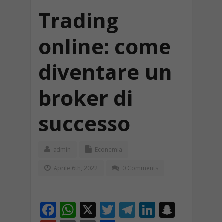
Trading
online: come
diventare un
broker di
successo
admin
Economia
Aprile 6th, 2022
0 Comments
F
W
X
T
T
Li
S