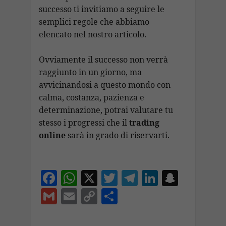
successo ti invitiamo a seguire le
semplici regole che abbiamo
elencato nel nostro articolo.
Ovviamente il successo non verrà
raggiunto in un giorno, ma
avvicinandosi a questo mondo con
calma, costanza, pazienza e
determinazione, potrai valutare tu
stesso i progressi che il
trading
online
sarà in grado di riservarti.
F
W
X
T
T
Li
S
ac
h
w
el
n
n
G
E
C
C
e
at
itt
e
k
a
m
m
o
o