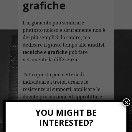
grafiche
L’argomento può sembrare
piuttosto noioso e sicuramente non è
dei più semplici da capire, ma
dedicare il giusto tempo alle
analisi
tecniche e grafiche
può fare
veramente la differenza.
Tutto questo permetterà di
individuare i trend, creare le
resistenze ai supporti, applicare le
dovute precauzioni ed approfittare
×
dei momenti di maggior volatilità.
YOU MIGHT BE
Dedicare del
INTERESTED?