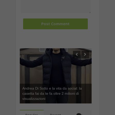
Andrea Di Sotto e la vita da social: la
casetta fai da te fa oltre 2 milioni di
Come aumentare la visibilità su
visualizzazioni
Facebook? Ecco alcuni suggerimenti