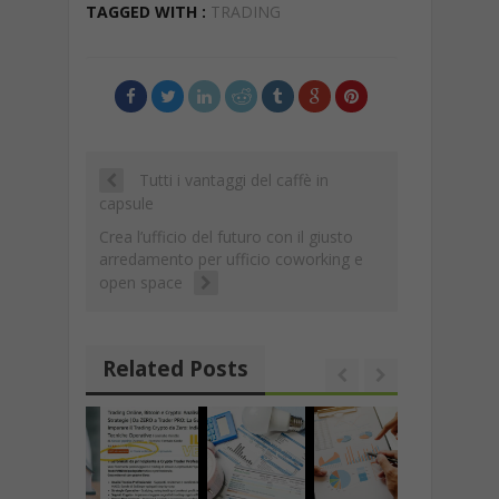
b
s
er
gr
e
p
ai
ai
p
n
TAGGED WITH :
TRADING
o
A
a
dI
c
l
l
y
di
o
p
m
n
h
Li
vi
k
p
at
n
di
k
Tutti i vantaggi del caffè in
capsule
Crea l’ufficio del futuro con il giusto
arredamento per ufficio coworking e
open space
Related Posts