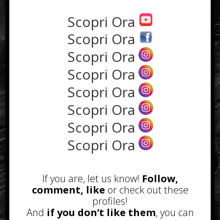
tempo agli
approfondimen
Scopri Ora
ti di analisi
Scopri Ora
Scopri Ora
Nella maggior parte dei casi
Scopri Ora
conoscere le regole di base può
Scopri Ora
bastare, ma se si decide di compiere
Scopri Ora
questo lavoro come professione è
bene approfondire al meglio ogni
Scopri Ora
tipo di competenza.
Scopri Ora
L’analisi è infatti fondamentale per
chi vuole fare il trader, poiché
If you are, let us know!
Follow,
permetterà di monitorare
comment, like
or check out these
l’andamento dell’economia ed
profiles!
entrare in possesso di tutti quei dati
And
if you don’t like them
, you can
che potrebbero favorire gli