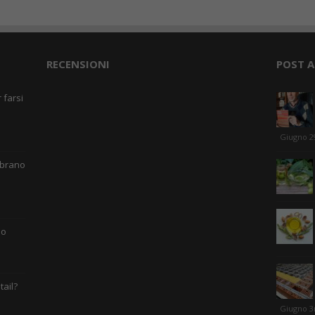
RECENSIONI
POST A
 farsi
Giugno 2
 brano
mo
tail?
Giugno 3