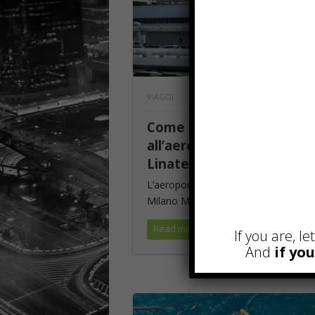
VIAGGI
Come arrivare
all’aeroporto di Milano
Linate
L’aeroporto di Milano Linate, insiem
Milano Malpensa e ...
Read more
If you are, l
And
if yo