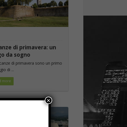
I
anze di primavera: un
go da sogno
canze di primavera sono un primo
io di ...
d more
×