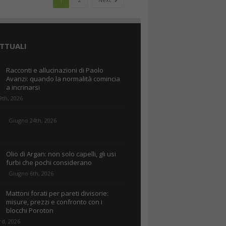
TTUALI
Racconti e allucinazioni di Paolo
Avanzi: quando la normalità comincia
a incrinarsi
9th, 2026
Giugno 24th, 2026
Olio di Argan: non solo capelli, gli usi
furbi che pochi considerano
Giugno 6th, 2026
Mattoni forati per pareti divisorie:
misure, prezzi e confronto con i
blocchi Poroton
rd, 2026