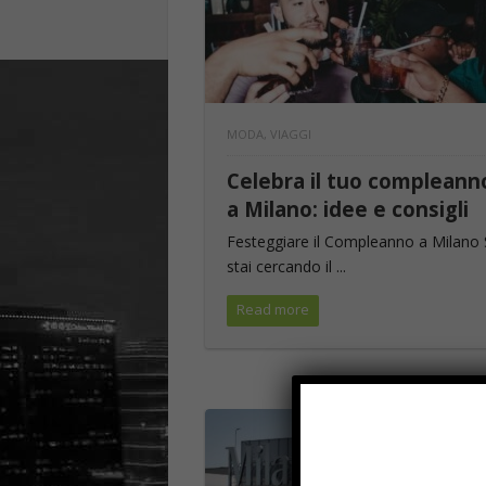
MODA
,
VIAGGI
Celebra il tuo compleann
a Milano: idee e consigli
Festeggiare il Compleanno a Milano
stai cercando il ...
Read more