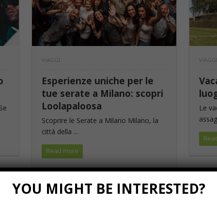
VIAGGI
VIAGG
o
Esperienze uniche per le
Vac
tue serate a Milano: scopri
luo
Loolapaloosa
 Se
Le va
assagg
Scoprire le Serate a Milano Milano, la
città della ...
Rea
Read more
YOU MIGHT BE INTERESTED?