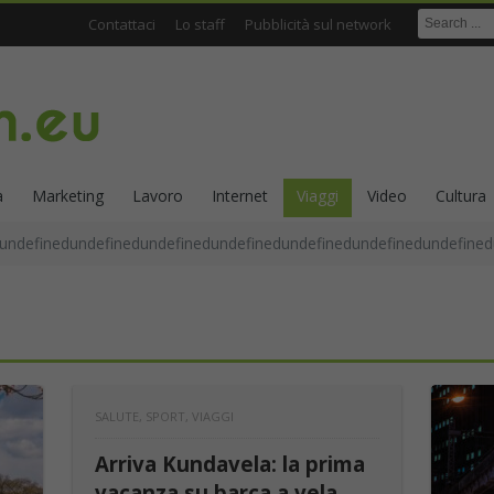
Contattaci
Lo staff
Pubblicità sul network
a
Marketing
Lavoro
Internet
Viaggi
Video
Cultura
undefinedundefinedundefinedundefinedundefinedundefinedundefined
SALUTE
,
SPORT
,
VIAGGI
Arriva Kundavela: la prima
vacanza su barca a vela