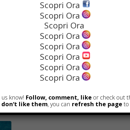
Scopri Ora
Scopri Ora
Scopri Ora
Scopri Ora
VIAGGI
VIAGG
Scopri Ora
Vacanze in Salento? Ecco
Aer
Scopri Ora
cosa dovete sapere
orig
Scopri Ora
aero
Volete trascorrere delle vacanze da
d’It
Scopri Ora
favola in uno dei ...
e a
Tutti
Read more
possib
et us know!
Follow, comment, like
or check out t
Rea
u don’t like them
, you can
refresh the page
to 