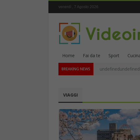
venerdì , 7 Agosto 2026
Home
Fai da te
Sport
Cucin
undefinedundefined
BREAKING NEWS
VIAGGI