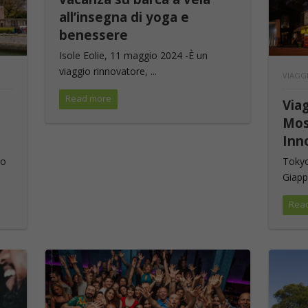
all’insegna di yoga e
benessere
Isole Eolie, 11 maggio 2024 -È un
viaggio rinnovatore, ...
VIAGG
Read more
Via
Mos
Inn
lo
Tokyo
Giappo
Rea