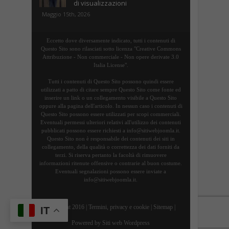
di visualizzazioni
Maggio 15th, 2026
Eccetto dove diversamente indicato, tutti i contenuti di
Questo Sito sono rilasciati sotto licenza "Creative Commons
Attribuzione - Non commerciale - Non opere derivate 3.0
Italia License".
Tutti i contenuti di Questo Sito possono quindi essere
utilizzati a patto di citare sempre Questo Sito come fonte ed
inserire un link o un collegamento visibile a Questo Sito
oppure alla pagina dell'articolo. In nessun caso i contenuti di
Questo Sito possono essere utilizzati per scopi commerciali.
Eventuali permessi ulteriori relativi all'utilizzo dei contenuti
pubblicati possono essere richiesti a info@sitiwebjoomla.it.
Questo Sito non è responsabile dei contenuti dei siti in
collegamento, della qualità o correttezza dei dati forniti da
terzi. Si riserva pertanto la facoltà di rimuovere
informazioni ritenute offensive o contrarie al buon costume.
Eventuali segnalazioni possono essere inviate a
info@sitiwebjoomla.it.
Copyright 2016 |
Termini, privacy e cookie
|
Sitemap
|
IT
Powered by
Siti web Wordpress