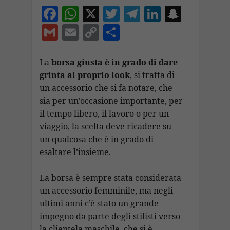
F
W
X
T
T
Li
S
ac
h
w
el
n
n
G
E
C
C
e
at
itt
e
k
a
m
m
o
o
b
s
er
gr
e
p
ai
ai
p
n
La
borsa giusta è in grado di dare
o
A
a
dI
c
grinta al proprio look
, si tratta di
l
l
y
di
un accessorio che si fa notare, che
o
p
m
n
h
Li
vi
sia per un’occasione importante, per
k
p
at
n
di
il tempo libero, il lavoro o per un
k
viaggio, la scelta deve ricadere su
un qualcosa che è in grado di
esaltare l’insieme.
La borsa è sempre stata considerata
un accessorio femminile, ma negli
ultimi anni c’è stato un grande
impegno da parte degli stilisti verso
la clientela maschile, che si è