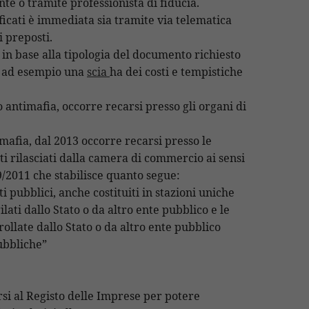
e o tramite professionista di fiducia.
ificati è immediata sia tramite via telematica
i preposti.
li in base alla tipologia del documento richiesto
so ad esempio una
scia
ha dei costi e tempistiche
o antimafia, occorre recarsi presso gli organi di
timafia, dal 2013 occorre recarsi presso le
i rilasciati dalla camera di commercio ai sensi
9/2011 che stabilisce quanto segue:
 pubblici, anche costituiti in stazioni uniche
gilati dallo Stato o da altro ente pubblico e le
llate dallo Stato o da altro ente pubblico
ubbliche”
si al Registo delle Imprese per potere