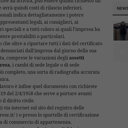
tive all’attivita, può essere quindi richiesto un
 avrà quindi costi di rilascio inferiori.
NEWS
ersonali indica dettagliatamente i potere
ppresentanti legali, ai consiglieri, ai
i speciali e a tutti coloro ai quali l’impresa ha
otere prestabiliti o particolari.
 che oltre a riportare tutti i dati del certificato
i denunciati dall’impresa dal giorno della sua
sta, comprese le variazioni degli
assetti
presa
, i cambi di sede legale o di sede
più completo, una sorta di radiografia accurata
mica.
di lavoro è infine quel documento con richieste
19 del 2/4/1958 che serve a portare avanti
l diritto civile.
i via internet sul sito del registro delle
e.it/ ) o presso lo sportello di certificazione
ra di commercio di appartenenza.