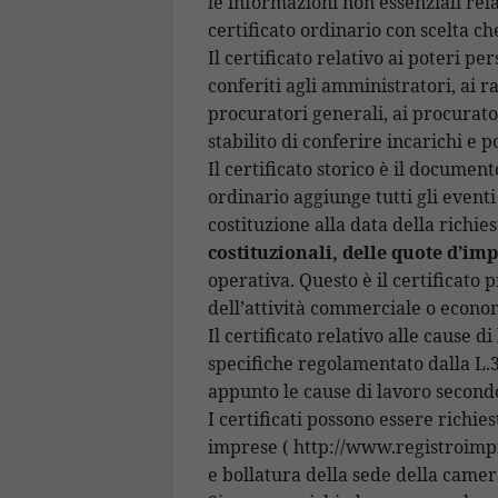
le informazioni non essenziali rela
certificato ordinario con scelta che
Il certificato relativo ai poteri p
conferiti agli amministratori, ai ra
procuratori generali, ai procurator
stabilito di conferire incarichi e p
Il certificato storico è il documento
ordinario aggiunge tutti gli event
costituzione alla data della richie
costituzionali, delle quote d’im
operativa. Questo è il certificato 
dell’attività commerciale o econo
Il certificato relativo alle cause 
specifiche regolamentato dalla L.3
appunto le cause di lavoro secondo i
I certificati possono essere richiest
imprese ( http://www.registroimpres
e bollatura della sede della came