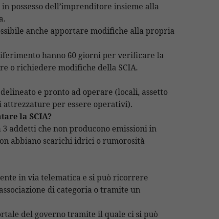
in possesso dell’imprenditore insieme alla
a.
ossibile anche apportare modifiche alla propria
iferimento hanno 60 giorni per verificare la
are o richiedere modifiche della SCIA.
à delineato e pronto ad operare (locali, assetto
di attrezzature per essere operativi).
tare la SCIA?
 a 3 addetti che non producono emissioni in
non abbiano scarichi idrici o rumorosità
nte in via telematica e si può ricorrere
associazione di categoria o tramite un
tale del governo tramite il quale ci si può