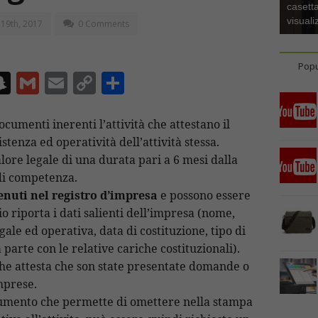
casetta
visuali
19th, 2017
0 Comments
Popu
S
G
E
C
C
n
m
m
o
o
a
ai
ai
p
n
documenti inerenti l’attività che attestano il
stenza ed operatività dell’attività stessa.
p
l
l
y
di
lore legale di una durata pari a 6 mesi dalla
I
c
Li
vi
 di competenza.
h
n
di
tenuti nel registro d’impresa
e possono essere
at
k
rio riporta i dati salienti dell’impresa (nome,
egale ed operativa, data di costituzione, tipo di
a parte con le relative cariche costituzionali).
o che attesta che son state presentate domande o
imprese.
documento che permette di omettere nella stampa