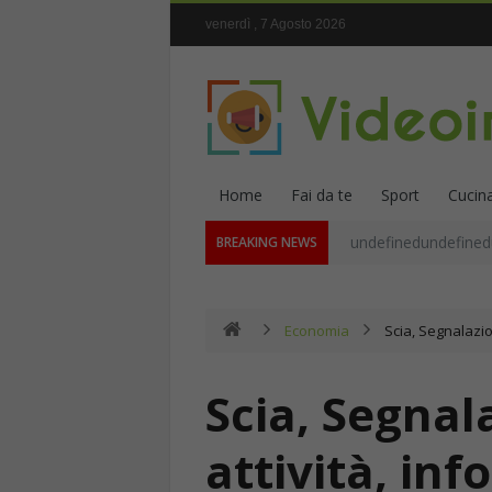
venerdì , 7 Agosto 2026
Home
Fai da te
Sport
Cucin
undefinedundefined
BREAKING NEWS
Economia
Scia, Segnalazion
Scia, Segnala
attività, inf