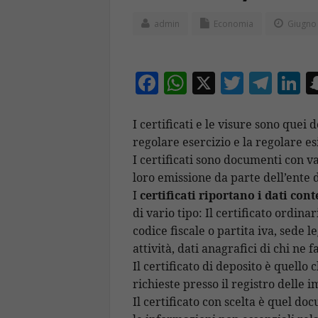
admin
Economia
Giugno 
F
W
X
T
T
Li
ac
h
w
el
n
e
at
itt
e
k
I certificati e le visure sono quei 
regolare esercizio e la regolare esi
b
s
er
gr
e
I certificati sono documenti con va
o
A
a
d
loro emissione da parte dell’ente
o
p
m
n
I
certificati riportano i dati con
k
p
di vario tipo: Il certificato ordina
codice fiscale o partita iva, sede l
attività, dati anagrafici di chi ne f
Il certificato di deposito è quell
richieste presso il registro delle 
Il certificato con scelta è quel 