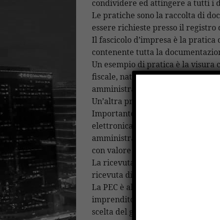
condividere ed attingere a tutti i da
Le pratiche sono la raccolta di d
essere richieste presso il registro
Il fascicolo d’impresa è la pratic
contenente tutta la documentazione
Un esempio di pratica è la visura 
fiscale, natura giuridica, data di c
amministrative, organi sociali dell’
Un’altra pratica può essere l’estr
Importante e fondamentale per ogn
elettronica certificata (PEC) che
amministrazioni e gli enti in for
con valore legale pari.
La ricevuta della posta elettronica
ricevuta di ritorno della raccoman
La PEC è altresì chiamata “pratica
imprenditoriale sia essa individuale
scelta del gestore che offre il servi