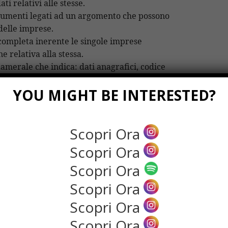
ti relativi alle stesse.
ocumenti legati ad un argomento che possono
 delle imprese.
a completa inerente le singole imprese
 relativa alla stessa.
camerale che indica: dati anagrafici, codice
ostituzione, attività svolta, cariche
YOU MIGHT BE INTERESTED?
attività.
atto conto presso la camera di commercio.
i impresa è attivare una casella di posta
Scopri Ora
 permette di comunicare con le pubbliche
ma ufficiale, scambiare posta e documentazione
Scopri Ora
Scopri Ora
 certificata ha pari valore del tagliando della
data a mezzo ufficio postale.
Scopri Ora
 semplice” è obbligatoria per ogni attività
Scopri Ora
 o collettiva ed ha costi variabili in base alla
zio.
Scopri Ora