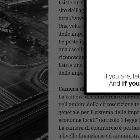
Esiste un elenco dei gestori abilita
sito dell’agenzia delle Entrate ( li
http://www.agid.gov.it/infrastrutt
Una volta ottenuta la PEC è fondame
delle imprese.
Le poste italiane non forniscono pi
una casella registrata dovrà pro
riconosciuto.
Esiste uno sportello di pratiche o
delle imprese, tale servizio ricono
If you are, l
And
if yo
Camera di commercio
La camera di commercio è un ente 
nell’ambito della circoscrizione te
generale per il sistema delle impr
economie locali” (articolo 1 legge 
La camera di commercio è pertant
a livello finanziario ed amministra