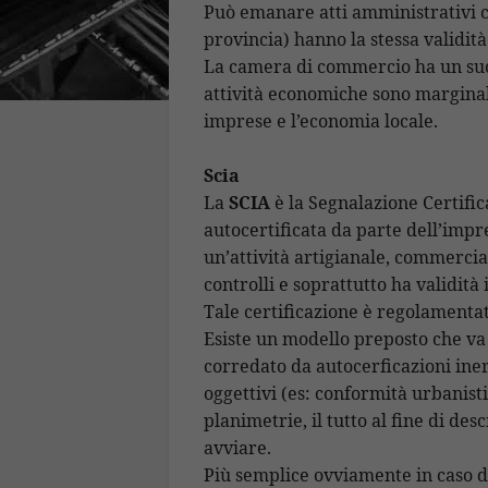
Può emanare atti amministrativi che
provincia) hanno la stessa validità
La camera di commercio ha un suo s
attività economiche sono marginali
imprese e l’economia locale.
Scia
La
SCIA
è la Segnalazione Certifica
autocertificata da parte dell’impr
un’attività artigianale, commercia
controlli e soprattutto ha validit
Tale certificazione è regolamentata
Esiste un modello preposto che va
corredato da autocerficazioni inere
oggettivi (es: conformità urbanis
planimetrie, il tutto al fine di des
avviare.
Più semplice ovviamente in caso di 