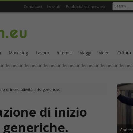
Contattaci
Lo staff
Pubblicità sul network
a
Marketing
Lavoro
Internet
Viaggi
Video
Cultura
undefinedundefinedundefinedundefinedundefinedundefinedundefined
e di inizio attività, info generiche.
zione di inizio
o generiche.
Andrea 