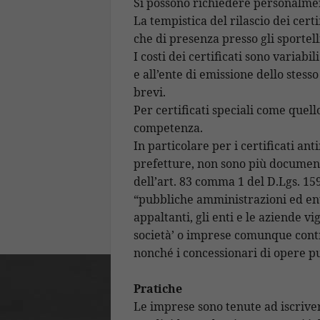
Si possono richiedere personalment
La tempistica del rilascio dei cert
che di presenza presso gli sportell
I costi dei certificati sono variabi
e all’ente di emissione dello stes
brevi.
Per certificati speciali come quell
competenza.
In particolare per i certificati an
prefetture, non sono più document
dell’art. 83 comma 1 del D.Lgs. 15
“pubbliche amministrazioni ed enti
appaltanti, gli enti e le aziende vi
società’ o imprese comunque contro
nonché i concessionari di opere p
Pratiche
Le imprese sono tenute ad iscriver