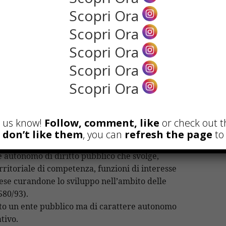
ti e riconosciuti per legge consultabile presso il
Scopri Ora
nk all’elenco dei gestori pubblici delle PEC:
ure-sicurezza/pec-elenco-gestori ).
Scopri Ora
ntale registrarla presso il sito del registro
Scopri Ora
Scopri Ora
ù servizio relativo alla PEC, pertanto chi aveva
curarsene una nuova presso nuovo gestore
Scopri Ora
nline chiamato “ComUnica” sul sito del registro
sce la firma digitale.
et us know!
Follow, comment, like
or check out t
u don’t like them
, you can
refresh the page
to 
autonomo di diritto pubblico che svolge,
rritoriale di competenza, funzioni di interesse
ese curandone lo sviluppo nell’ambito delle
580/93).
o un ente pubblico ma di carattere autonomo
tivo.