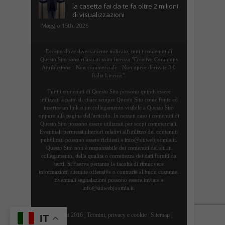
la casetta fai da te fa oltre 2 milioni
di visualizzazioni
Maggio 15th, 2026
Eccetto dove diversamente indicato, tutti i contenuti di
Questo Sito sono rilasciati sotto licenza "Creative Commons
Attribuzione - Non commerciale - Non opere derivate 3.0
Italia License".
Tutti i contenuti di Questo Sito possono quindi essere
utilizzati a patto di citare sempre Questo Sito come fonte ed
inserire un link o un collegamento visibile a Questo Sito
oppure alla pagina dell'articolo. In nessun caso i contenuti di
Questo Sito possono essere utilizzati per scopi commerciali.
Eventuali permessi ulteriori relativi all'utilizzo dei contenuti
pubblicati possono essere richiesti a info@sitiwebjoomla.it.
Questo Sito non è responsabile dei contenuti dei siti in
collegamento, della qualità o correttezza dei dati forniti da
terzi. Si riserva pertanto la facoltà di rimuovere
informazioni ritenute offensive o contrarie al buon costume.
Eventuali segnalazioni possono essere inviate a
info@sitiwebjoomla.it.
Copyright 2016 |
Termini, privacy e cookie
|
Sitemap
|
IT