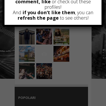
comment, like
or check out these
Settembre 1st, 2019
profiles!
And
if you don’t like them
, you can
refresh the page
to see others!
NEWS IN UNA FOTO
POPOLARI