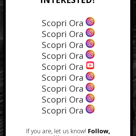
casetta fai da te fa oltre 2 milioni di
visualizzazioni
Scopri Ora
Popular
Recent
Scopri Ora
Scopri Ora
Acquistare le visualizzazioni per
farsi conoscere più velocemente
Scopri Ora
funziona?
Settembre 12th, 2017
Scopri Ora
Padroni della sabbia, un nuovo
Scopri Ora
brano molto orecchiabile adesso
su Youtube
Scopri Ora
Giugno 16th, 2018
Scopri Ora
Come scegliere la borsa da uomo
giusta a seconda del look
Scopri Ora
Gennaio 14th, 2018
Perché utilizzare un software
If you are, let us know!
Follow,
retail?