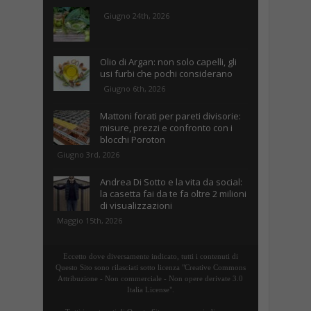
Giugno 24th, 2026
Olio di Argan: non solo capelli, gli
usi furbi che pochi considerano
Giugno 6th, 2026
Mattoni forati per pareti divisorie:
misure, prezzi e confronto con i
blocchi Poroton
Giugno 3rd, 2026
Andrea Di Sotto e la vita da social:
la casetta fai da te fa oltre 2 milioni
di visualizzazioni
Maggio 15th, 2026
Eccetto dove diversamente indicato, tutti i contenuti di
Questo Sito sono rilasciati sotto licenza "Creative Commons
Attribuzione - Non commerciale - Non opere derivate 3.0
Italia License".