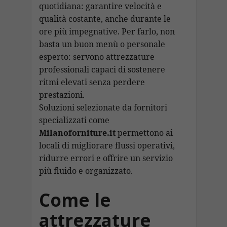
o
A
a
dI
c
quotidiana: garantire velocità e
l
l
y
di
qualità costante, anche durante le
o
p
m
n
h
Li
vi
ore più impegnative. Per farlo, non
k
p
at
n
di
basta un buon menù o personale
k
esperto: servono attrezzature
professionali capaci di sostenere
ritmi elevati senza perdere
prestazioni.
Soluzioni selezionate da fornitori
specializzati come
Milanoforniture.it
permettono ai
locali di migliorare flussi operativi,
ridurre errori e offrire un servizio
più fluido e organizzato.
Come le
attrezzature