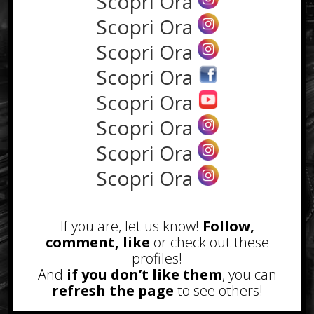
Scopri Ora
d’anticipo è un fattore
determinante: macchine del caffè
Scopri Ora
con gruppi facilmente ispezionabili,
Scopri Ora
forni con programmi automatici di
Scopri Ora
pulizia, banchi frigo con
sbrinamento intelligente e
Scopri Ora
lavastoviglie dotate di filtri
Scopri Ora
accessibili riducono i tempi di fermo
e garantiscono prestazioni costanti.
Scopri Ora
Quando la cucina o il banco possono
Scopri Ora
lavorare senza interruzioni, la
qualità percepita dal cliente
aumenta, il personale opera con
If you are, let us know!
Follow,
meno stress e l’intero servizio
comment, like
or check out these
risulta più ordinato e fluido.
profiles!
And
if you don’t like them
, you can
Conclusione
refresh the page
to see others!