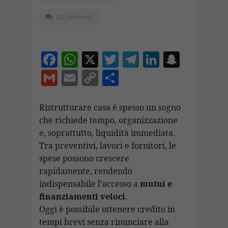
0 Comments
F
W
X
T
T
Li
S
ac
h
w
el
n
n
G
E
C
C
e
at
itt
e
k
a
m
m
o
o
b
s
er
gr
e
p
ai
ai
p
n
Ristrutturare casa è spesso un sogno
o
A
a
dI
c
che richiede tempo, organizzazione
l
l
y
di
e, soprattutto, liquidità immediata.
o
p
m
n
h
Li
vi
Tra preventivi, lavori e fornitori, le
k
p
at
n
di
spese possono crescere
k
rapidamente, rendendo
indispensabile l’accesso a
mutui e
finanziamenti veloci
.
Oggi è possibile ottenere credito in
tempi brevi senza rinunciare alla