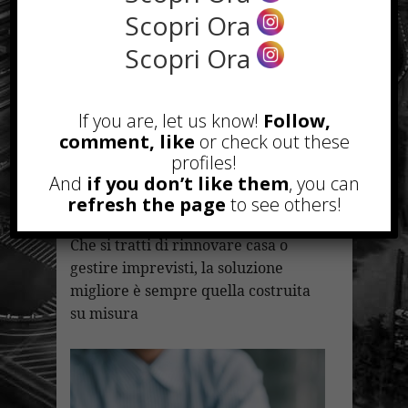
concreta per chi desidera realizzare
Scopri Ora
lavori di ristrutturazione o
Scopri Ora
affrontare spese importanti senza
rinvii.
La rapidità non è più sinonimo di
If you are, let us know!
Follow,
rischio, ma di efficienza: con gli
comment, like
or check out these
strumenti giusti e una consulenza
profiles!
competente, è possibile ottenere
And
if you don’t like them
, you can
liquidità in tempi brevi e con
refresh the page
to see others!
condizioni chiare.
Che si tratti di rinnovare casa o
gestire imprevisti, la soluzione
migliore è sempre quella costruita
su misura