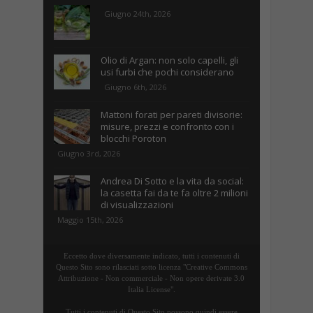
Giugno 24th, 2026
Olio di Argan: non solo capelli, gli
usi furbi che pochi considerano
Giugno 6th, 2026
Mattoni forati per pareti divisorie:
misure, prezzi e confronto con i
blocchi Poroton
Giugno 3rd, 2026
Andrea Di Sotto e la vita da social:
la casetta fai da te fa oltre 2 milioni
di visualizzazioni
Maggio 15th, 2026
Eccetto dove diversamente indicato, tutti i contenuti di
Questo Sito sono rilasciati sotto licenza "Creative Commons
Attribuzione - Non commerciale - Non opere derivate 3.0
Italia License".
Tutti i contenuti di Questo Sito possono quindi essere