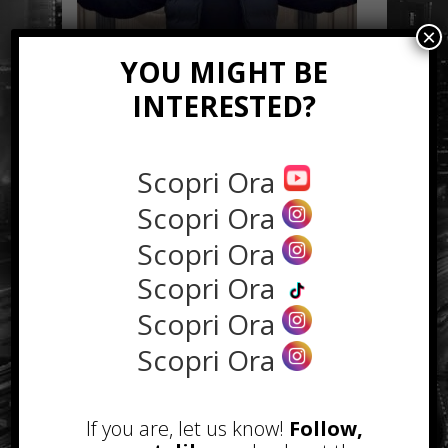
×
YOU MIGHT BE
INTERESTED?
Andrea Di Sotto e la vita da social: la
casetta fai da te fa oltre 2 milioni di
visualizzazioni
Scopri Ora
Popular
Recent
Scopri Ora
Scopri Ora
Acquistare le visualizzazioni per
farsi conoscere più velocemente
Scopri Ora
funziona?
Settembre 12th, 2017
Scopri Ora
Padroni della sabbia, un nuovo
Scopri Ora
brano molto orecchiabile adesso
su Youtube
Giugno 16th, 2018
If you are, let us know!
Follow,
Come scegliere la borsa da uomo