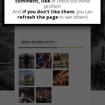
comment, like
or check out these
giusta a seconda del look
profiles!
Gennaio 14th, 2018
And
if you don’t like them
, you can
refresh the page
to see others!
Perché utilizzare un software
retail?
Settembre 1st, 2019
NEWS IN UNA FOTO