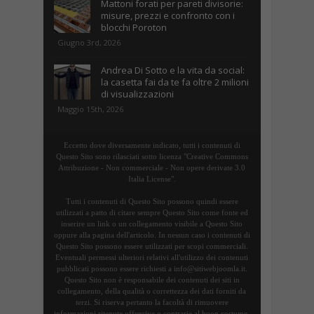
Mattoni forati per pareti divisorie:
misure, prezzi e confronto con i
blocchi Poroton
Giugno 3rd, 2026
Andrea Di Sotto e la vita da social:
la casetta fai da te fa oltre 2 milioni
di visualizzazioni
Maggio 15th, 2026
Eccetto dove diversamente indicato, tutti i contenuti di
Questo Sito sono rilasciati sotto licenza "Creative Commons
Attribuzione - Non commerciale - Non opere derivate 3.0
Italia License".
Tutti i contenuti di Questo Sito possono quindi essere
utilizzati a patto di citare sempre Questo Sito come fonte ed
inserire un link o un collegamento visibile a Questo Sito
oppure alla pagina dell'articolo. In nessun caso i contenuti di
Questo Sito possono essere utilizzati per scopi commerciali.
Eventuali permessi ulteriori relativi all'utilizzo dei contenuti
pubblicati possono essere richiesti a info@sitiwebjoomla.it.
Questo Sito non è responsabile dei contenuti dei siti in
collegamento, della qualità o correttezza dei dati forniti da
terzi. Si riserva pertanto la facoltà di rimuovere
informazioni ritenute offensive o contrarie al buon costume.