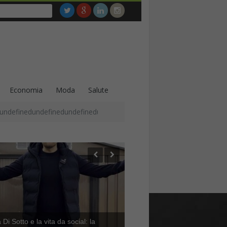
Economia
Moda
Salute
undefinedundefinedundefinedundefinedundefinedundefinedundefined
Di Sotto e la vita da social: la