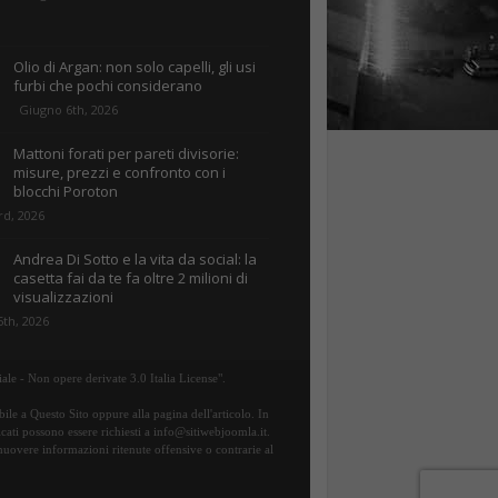
Olio di Argan: non solo capelli, gli usi
furbi che pochi considerano
Giugno 6th, 2026
Mattoni forati per pareti divisorie:
misure, prezzi e confronto con i
blocchi Poroton
rd, 2026
Andrea Di Sotto e la vita da social: la
casetta fai da te fa oltre 2 milioni di
visualizzazioni
th, 2026
ale - Non opere derivate 3.0 Italia License".
ile a Questo Sito oppure alla pagina dell'articolo. In
icati possono essere richiesti a info@sitiwebjoomla.it.
rimuovere informazioni ritenute offensive o contrarie al