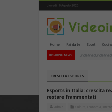
giovedì , 6 Agosto 2026
Home
Fai da te
Sport
Cucin
undefinedundefined
BREAKING NEWS
CRESCITA ESPORTS
Esports in Italia: crescita r
restare frammentati
admin
Cultura
,
Economia
,
Intern