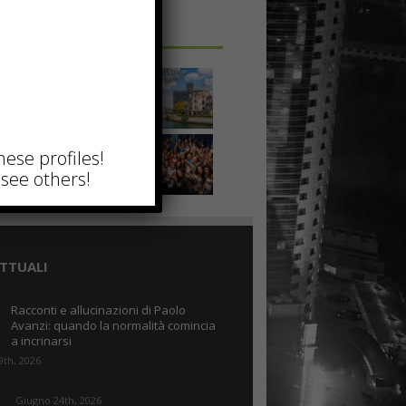
 IN UNA FOTO
hese profiles!
see others!
TTUALI
Racconti e allucinazioni di Paolo
Avanzi: quando la normalità comincia
a incrinarsi
9th, 2026
Giugno 24th, 2026