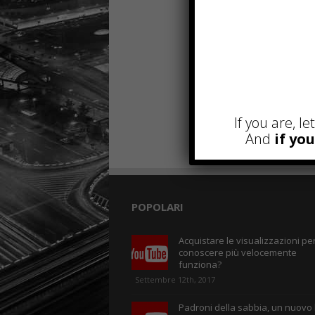
If you are, l
And
if yo
POPOLARI
Acquistare le visualizzazioni per
conoscere più velocemente
funziona?
Settembre 12th, 2017
Padroni della sabbia, un nuovo