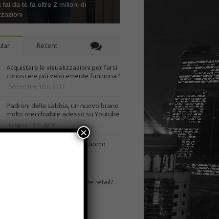
 fai da te fa oltre 2 milioni di
zzazioni
lar
Recent
Acquistare le visualizzazioni per farsi
conoscere più velocemente funziona?
Settembre 12th, 2017
Padroni della sabbia, un nuovo brano
molto orecchiabile adesso su Youtube
Giugno 16th, 2018
×
Come scegliere la borsa da uomo
giusta a seconda del look
Gennaio 14th, 2018
Perché utilizzare un software retail?
Settembre 1st, 2019