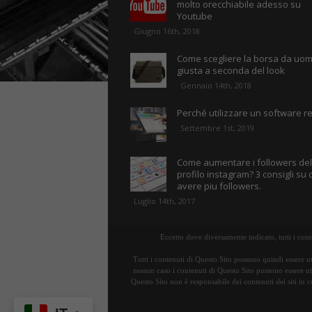
molto orecchiabile adesso su
Youtube
Giugno 16th, 2018
Come scegliere la borsa da uo
giusta a seconda del look
Gennaio 14th, 2018
Perché utilizzare un software re
Settembre 1st, 2019
Come aumentare i followers del
profilo instagram? 3 consigli su
avere piu followers.
Luglio 14th, 2017
Eccetto dove diversamente indicato, tutti i con
Tutti i contenuti di Questo Sito possono quindi essere ut
nessun caso i contenuti di Questo Sito possono essere uti
Questo Sito non è responsabile dei contenuti dei siti in c