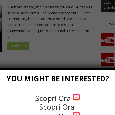
casetta
Il settore cresce, ma non basta più dirlo Gli esports
visuali
in Italia sono ormai una realtà riconoscibile. Eventi,
community, brand, territori e visibilità mediatica
Popu
dimostrano che il settore esiste e si sta
muovendo. Ma a questo punto della crescita non
...
Read more
YOU MIGHT BE INTERESTED?
Scopri Ora
Scopri Ora