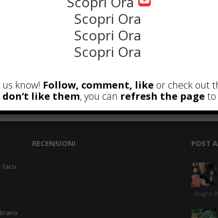
Scopri Ora
Scopri Ora
NEWS
Scopri Ora
Scopri Ora
et us know!
Follow, comment, like
or check out t
u don’t like them
, you can
refresh the page
to 
RECENSIONI
POST A
 farsi
Giugno 2
 brano