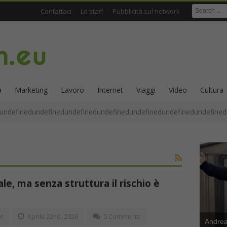
Contattaci
Lo staff
Pubblicità sul network
a
Marketing
Lavoro
Internet
Viaggi
Video
Cultura
undefinedundefinedundefinedundefinedundefinedundefinedundefined
eale, ma senza struttura il rischio è
et
Aprile 22nd, 2026
0 Comments
Andrea 