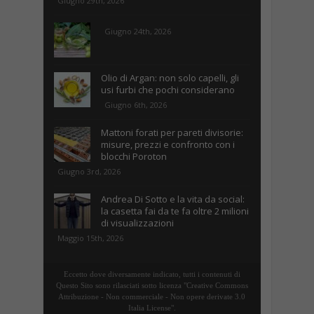
Giugno 29th, 2026
Giugno 24th, 2026
Olio di Argan: non solo capelli, gli
usi furbi che pochi considerano
Giugno 6th, 2026
Mattoni forati per pareti divisorie:
misure, prezzi e confronto con i
blocchi Poroton
Giugno 3rd, 2026
Andrea Di Sotto e la vita da social:
la casetta fai da te fa oltre 2 milioni
di visualizzazioni
Maggio 15th, 2026
Eccetto dove diversamente indicato, tutti i contenuti di
Questo Sito sono rilasciati sotto licenza "Creative Commons
Attribuzione - Non commerciale - Non opere derivate 3.0
Italia License".