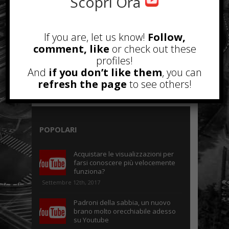
Scopri Ora
If you are, let us know!
Follow,
comment, like
or check out these
profiles!
And
if you don’t like them
, you can
refresh the page
to see others!
POPOLARI
Acquistare le visualizzazioni per
farsi conoscere più velocemente
funziona?
Settembre 12th, 2017
Padroni della sabbia, un nuovo
brano molto orecchiabile adesso
su Youtube