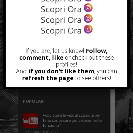
NEWS IN UNA FOTO
Scopri Ora
Scopri Ora
Scopri Ora
If you are, let us know!
Follow,
comment, like
or check out these
profiles!
And
if you don’t like them
, you can
refresh the page
to see others!
POPOLARI
Acquistare le visualizzazioni per
farsi conoscere più velocemente
funziona?
Settembre 12th, 2017