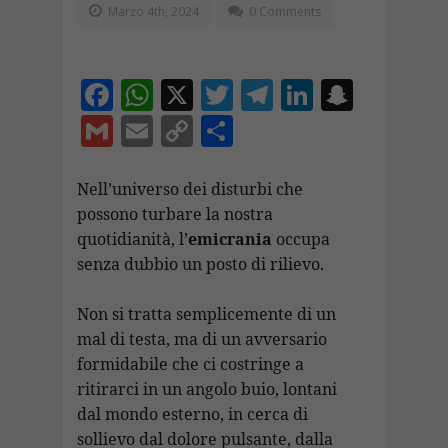
Marzo 4th, 2024
0 Comments
F
W
X
T
T
Li
S
ac
h
w
el
n
n
G
E
C
C
e
at
itt
e
k
a
m
m
o
o
b
s
er
gr
e
p
ai
ai
p
n
Nell’universo dei disturbi che
o
A
a
dI
c
possono turbare la nostra
l
l
y
di
quotidianità, l’
emicrania
occupa
o
p
m
n
h
Li
vi
senza dubbio un posto di rilievo.
k
p
at
n
di
k
Non si tratta semplicemente di un
mal di testa, ma di un avversario
formidabile che ci costringe a
ritirarci in un angolo buio, lontani
dal mondo esterno, in cerca di
sollievo dal dolore pulsante, dalla