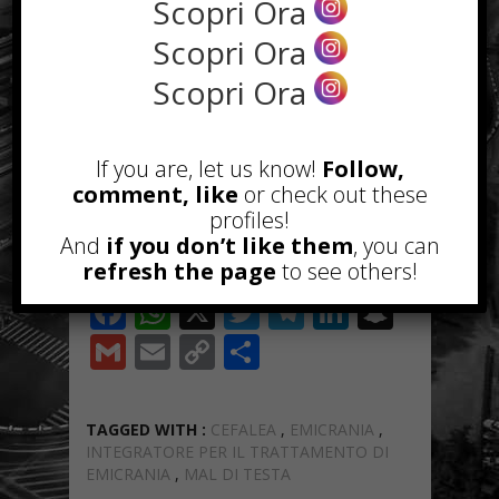
Scopri Ora
trattamenti in corso.
Scopri Ora
Scopri Ora
If you are, let us know!
Follow,
comment, like
or check out these
profiles!
And
if you don’t like them
, you can
refresh the page
to see others!
F
W
X
T
T
Li
S
ac
h
w
el
n
n
G
E
C
C
e
at
itt
e
k
a
m
m
o
o
b
s
er
gr
e
p
ai
ai
p
n
TAGGED WITH :
CEFALEA
,
EMICRANIA
,
o
A
a
dI
c
l
l
y
di
INTEGRATORE PER IL TRATTAMENTO DI
EMICRANIA
,
MAL DI TESTA
o
p
m
n
h
Li
vi