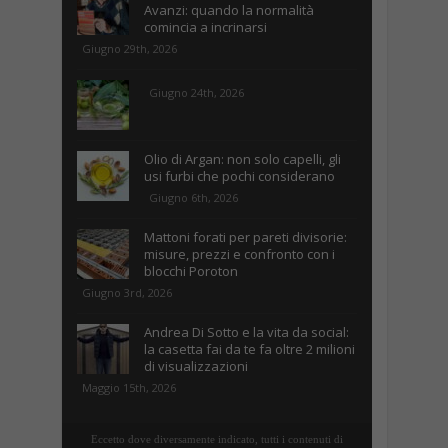
Avanzi: quando la normalità
comincia a incrinarsi
Giugno 29th, 2026
Giugno 24th, 2026
Olio di Argan: non solo capelli, gli
usi furbi che pochi considerano
Giugno 6th, 2026
Mattoni forati per pareti divisorie:
misure, prezzi e confronto con i
blocchi Poroton
Giugno 3rd, 2026
Andrea Di Sotto e la vita da social:
la casetta fai da te fa oltre 2 milioni
di visualizzazioni
Maggio 15th, 2026
Eccetto dove diversamente indicato, tutti i contenuti di