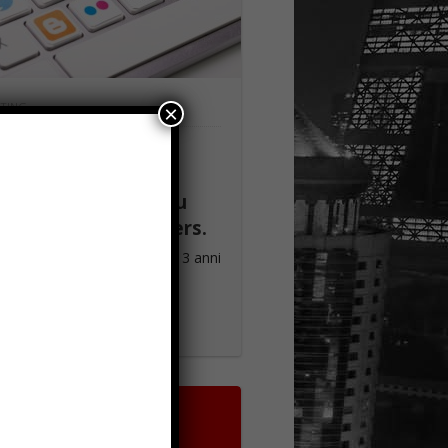
TING
×
e aumentare i
owers del profilo
tagram? 3 consigli su
e avere piu followers.
gram è diventata negli ultimi 3 anni
iattaforma ...
d more