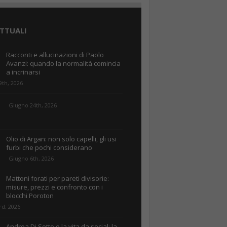
TTUALI
Racconti e allucinazioni di Paolo
Avanzi: quando la normalità comincia
a incrinarsi
9th, 2026
Giugno 24th, 2026
Olio di Argan: non solo capelli, gli usi
furbi che pochi considerano
Giugno 6th, 2026
Mattoni forati per pareti divisorie:
misure, prezzi e confronto con i
blocchi Poroton
rd, 2026
Andrea Di Sotto e la vita da social: la