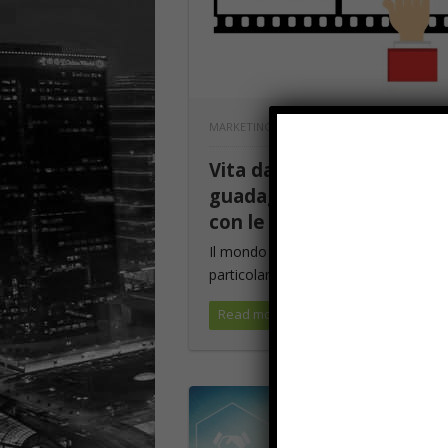
MARKETING
Vita da Youtube: quanto
guadagnano i youtuber
con le visualizzazioni?
Il mondo di Youtube affascina, in
particolare, molti ragazzi, ...
Read more