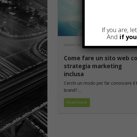
If you are, l
And
if yo
MARKETING
Come fare un sito web c
strategia marketing
inclusa
Cerchi un modo per far conoscere il 
brand? ...
Read more