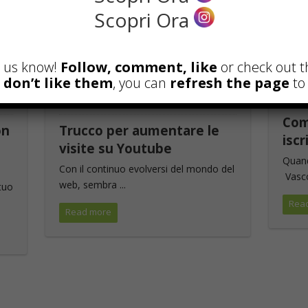
Scopri Ora
et us know!
Follow, comment, like
or check out t
u don’t like them
, you can
refresh the page
to 
MARKE
INTERNET
,
MARKETING
Com
on
Trucco per aumentare le
iscr
visite su Youtube
Quand
Con il continuo evolversi del mondo del
Vasco 
web, sembra ...
tuo
Rea
Read more