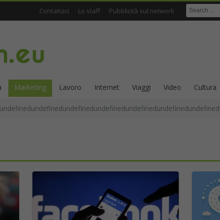
Contattaci
Lo staff
Pubblicità sul network
a
Marketing
Lavoro
Internet
Viaggi
Video
Cultura
undefinedundefinedundefinedundefinedundefinedundefinedundefined