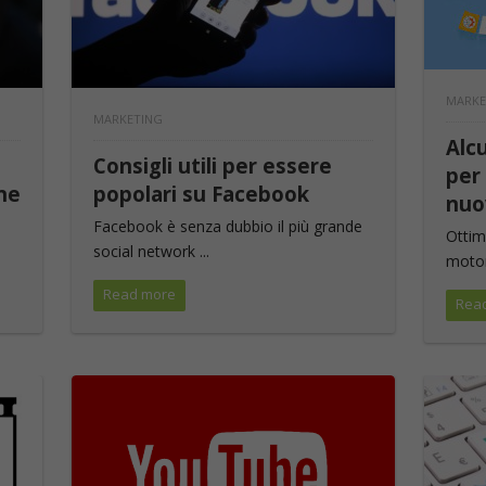
MARKE
MARKETING
Alcu
Consigli utili per essere
per 
ine
popolari su Facebook
nuo
Facebook è senza dubbio il più grande
Ottim
social network ...
motori
Read more
Rea