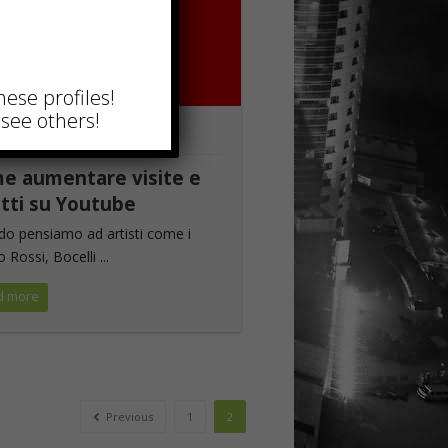
hese profiles!
see others!
TING
e aumentare visite e
itti su Youtube
o pensiamo ad artisti come i
Rossi, Bocelli ...
d more
Previous
1
2