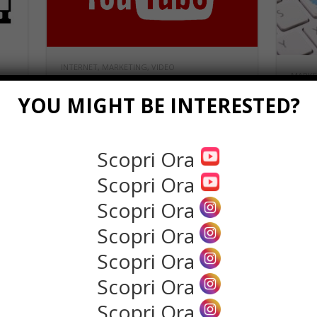
INTERNET
,
MARKETING
,
VIDEO
MARKE
Acquistare le
YOU MIGHT BE INTERESTED?
Com
visualizzazioni per farsi
foll
conoscere più
ins
velocemente funziona?
Scopri Ora
com
Se hai un nuovo canale Youtube ti
Scopri Ora
Insta
potrebbe venire ...
una p
Scopri Ora
Read more
Rea
Scopri Ora
Scopri Ora
Scopri Ora
Scopri Ora