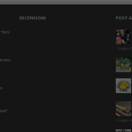
RECENSIONI
POST A
 farsi
Giugno 2
 brano
mo
tail?
Giugno 3