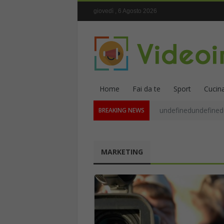
giovedì , 6 Agosto 2026
Home
Fai da te
Sport
Cucin
undefinedundefined
BREAKING NEWS
MARKETING